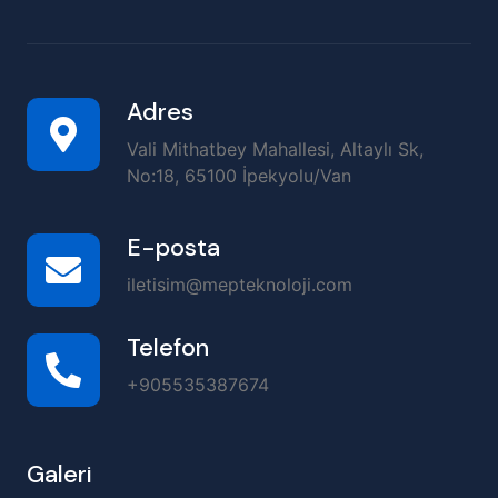
Adres
Vali Mithatbey Mahallesi, Altaylı Sk,
No:18, 65100 İpekyolu/Van
E-posta
iletisim@mepteknoloji.com
Telefon
+905535387674
Galeri