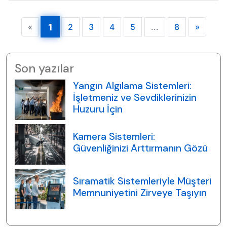
1
Sonrak
«
2
3
4
5
...
8
»
Son yazılar
Yangın Algılama Sistemleri:
İşletmeniz ve Sevdiklerinizin
Huzuru İçin
Kamera Sistemleri:
Güvenliğinizi Arttırmanın Gözü
Sıramatik Sistemleriyle Müşteri
Memnuniyetini Zirveye Taşıyın